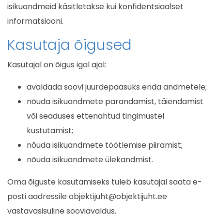
isikuandmeid käsitletakse kui konfidentsiaalset
informatsiooni.
Kasutaja õigused
Kasutajal on õigus igal ajal:
avaldada soovi juurdepääsuks enda andmetele;
nõuda isikuandmete parandamist, täiendamist
või seaduses ettenähtud tingimustel
kustutamist;
nõuda isikuandmete töötlemise piiramist;
nõuda isikuandmete ülekandmist.
Oma õiguste kasutamiseks tuleb kasutajal saata e-
posti aadressile objektijuht@objektijuht.ee
vastavasisuline sooviavaldus.