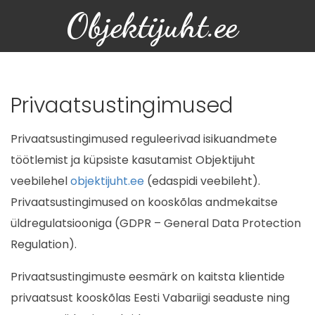
Objektijuht.ee
Privaatsus­tingimused
Privaatsustingimused reguleerivad isikuandmete
töötlemist ja küpsiste kasutamist Objektijuht
veebilehel
objektijuht.ee
(edaspidi veebileht).
Privaatsustingimused on kooskõlas andmekaitse
üldregulatsiooniga (GDPR – General Data Protection
Regulation).
Privaatsustingimuste eesmärk on kaitsta klientide
privaatsust kooskõlas Eesti Vabariigi seaduste ning