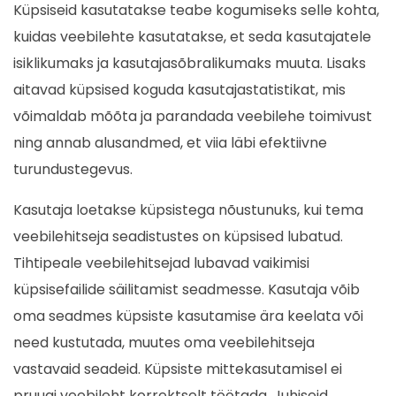
Küpsiseid kasutatakse teabe kogumiseks selle kohta,
kuidas veebilehte kasutatakse, et seda kasutajatele
isiklikumaks ja kasutajasõbralikumaks muuta. Lisaks
aitavad küpsised koguda kasutajastatistikat, mis
võimaldab mõõta ja parandada veebilehe toimivust
ning annab alusandmed, et viia läbi efektiivne
turundustegevus.
Kasutaja loetakse küpsistega nõustunuks, kui tema
veebilehitseja seadistustes on küpsised lubatud.
Tihtipeale veebilehitsejad lubavad vaikimisi
küpsisefailide säilitamist seadmesse. Kasutaja võib
oma seadmes küpsiste kasutamise ära keelata või
need kustutada, muutes oma veebilehitseja
vastavaid seadeid. Küpsiste mittekasutamisel ei
pruugi veebileht korrektselt töötada. Juhiseid