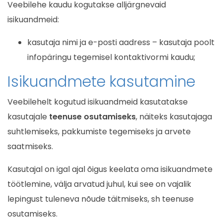
Veebilehe kaudu kogutakse alljärgnevaid
isikuandmeid:
kasutaja nimi ja e-posti aadress – kasutaja poolt
infopäringu tegemisel kontaktivormi kaudu;
Isikuandmete kasutamine
Veebilehelt kogutud isikuandmeid kasutatakse
kasutajale
teenuse osutamiseks
, näiteks kasutajaga
suhtlemiseks, pakkumiste tegemiseks ja arvete
saatmiseks.
Kasutajal on igal ajal õigus keelata oma isikuandmete
töötlemine, välja arvatud juhul, kui see on vajalik
lepingust tuleneva nõude täitmiseks, sh teenuse
osutamiseks.