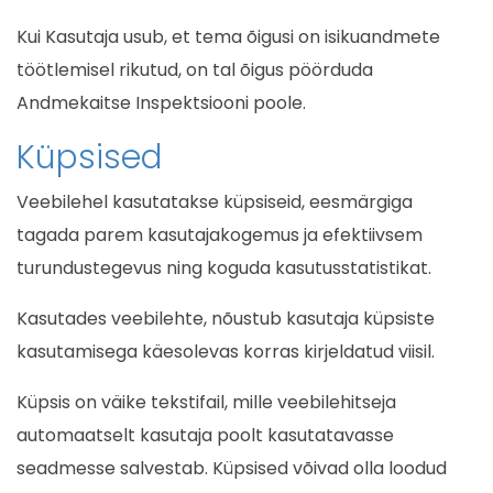
Kui Kasutaja usub, et tema õigusi on isikuandmete
töötlemisel rikutud, on tal õigus pöörduda
Andmekaitse Inspektsiooni poole.
Küpsised
Veebilehel kasutatakse küpsiseid, eesmärgiga
tagada parem kasutajakogemus ja efektiivsem
turundustegevus ning koguda kasutusstatistikat.
Kasutades veebilehte, nõustub kasutaja küpsiste
kasutamisega käesolevas korras kirjeldatud viisil.
Küpsis on väike tekstifail, mille veebilehitseja
automaatselt kasutaja poolt kasutatavasse
seadmesse salvestab. Küpsised võivad olla loodud