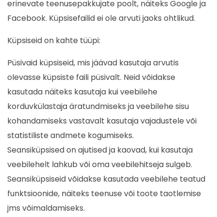
erinevate teenusepakkujate poolt, näiteks Google ja
Facebook. Küpsisefailid ei ole arvuti jaoks ohtlikud.
Küpsiseid on kahte tüüpi:
Püsivaid küpsiseid, mis jäävad kasutaja arvutis
olevasse küpsiste faili püsivalt. Neid võidakse
kasutada näiteks kasutaja kui veebilehe
korduvkülastaja äratundmiseks ja veebilehe sisu
kohandamiseks vastavalt kasutaja vajadustele või
statistiliste andmete kogumiseks.
Seansiküpsised on ajutised ja kaovad, kui kasutaja
veebilehelt lahkub või oma veebilehitseja sulgeb.
Seansiküpsiseid võidakse kasutada veebilehe teatud
funktsioonide, näiteks teenuse või toote taotlemise
jms võimaldamiseks.