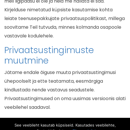
meil ligipääsu ei ole ja neid me hallata ei saa.
Kirjelduse nimetatud küpsiste kasutamise kohta
leiate teenusepakkujate privaatsuspoliitikast, millega
soovitame Teil tutvuda, minnes kolmanda osapoole
vastavale kodulehele.
Privaatsustingimuste
muutmine
Jätame endale õiguse muuta privaatsustingimusi
ühepoolselt ja ette teatamata, eesmärgiga
kindlustada nende vastavus seadustele.
Privaatsustingimused on oma uusimas versioonis alati
veebilehel saadaval.
Kõigi privaatsustingimuste ja andmetöötluse kohta
See veebileht kasutab küpsiseid. Kasutades veebilehte,
tekkivate küsimustega palume võtta ühendust